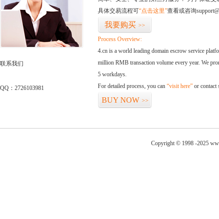
具体交易流程可
“点击这里”
查看或咨询support@
我要购买
>>
Process Overview:
4.cn is a world leading domain escrow service plat
million RMB transaction volume every year. We promi
联系我们
5 workdays.
For detailed process, you can
“visit here”
or contact
QQ：2726103981
BUY NOW
>>
Copyright © 1998 -2025 www