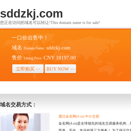
sddzkj.com
您正在访问的域名可以转让!This domain name is for sale!
一口价出售中！
域名
sddzkj.com
Domain Name:
售价
CNY 18197.00
Listing Price:
立即购买
BUY NOW
>>
>>
域名交易方式：
通过金名网(4.cn) 中介交易
金名网(4.cn)是全球领先的域名交易服务机
简单、安全、专业的第三方服务！ 为了保证交